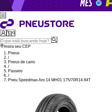
0
Insira seu CEP
Pneus
/
Pneus de carro
/
Passeio
/
Pneu Speedmax Aro 14 MH01 175/70R14 84T