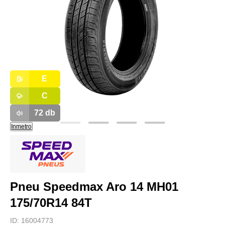
E
C
72
db
Inmetro
Pneu Speedmax Aro 14 MH01
175/70R14 84T
ID:
16004773