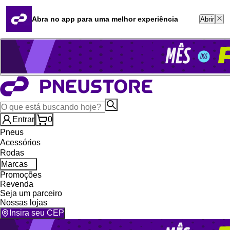
Quero revender
Blog
Abra no app para uma melhor experiência
Abrir
Whatsapp (16) 99764-8401
Televendas (47) 3046-2551
Entrar
0
Pneus
Acessórios
Rodas
Marcas
Promoções
Revenda
Seja um parceiro
Nossas lojas
Insira seu CEP