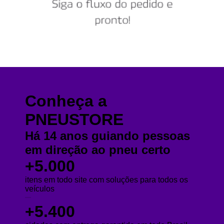
Conheça a
PNEUSTORE
Há 14 anos guiando pessoas
em direção ao pneu certo
+5.000
itens em todo site com soluções para todos os
veículos
+5.400