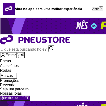
Quero revender
Blog
Abra no app para uma melhor experiência
Abrir
Whatsapp (16) 99764-8401
Televendas (47) 3046-2551
Entrar
0
Pneus
Acessórios
Rodas
Marcas
Promoções
Revenda
Seja um parceiro
Nossas lojas
Insira seu CEP