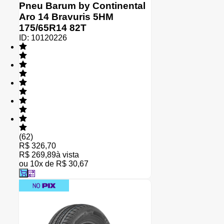
Pneu Barum by Continental
Aro 14 Bravuris 5HM
175/65R14 82T
ID:
10120226
(
62
)
R$ 326,70
R$ 269,89
à vista
ou
10
x de
R$ 30,67