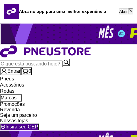
Quero revender
Blog
Abra no app para uma melhor experiência
Abrir
Whatsapp (16) 99764-8401
Televendas (47) 3046-2551
Entrar
0
Pneus
Acessórios
Rodas
Marcas
Promoções
Revenda
Seja um parceiro
Nossas lojas
Insira seu CEP