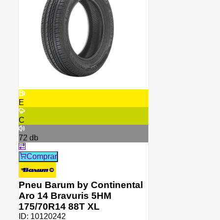
E
C
72
db
Comprar
Pneu Barum by Continental
Aro 14 Bravuris 5HM
175/70R14 88T XL
ID:
10120242