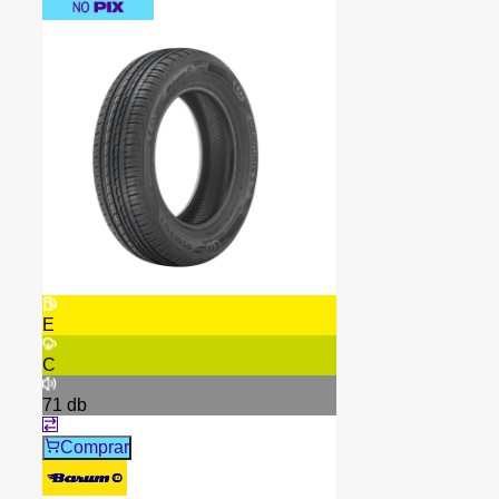
E
C
71
db
Comprar