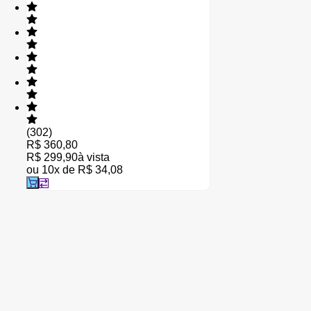
(
302
)
R$ 360,80
R$ 299,90
à vista
ou
10
x de
R$ 34,08