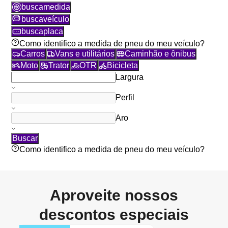
busca
medida
busca
veículo
busca
placa
Como identifico a medida de pneu do meu veículo?
Carros
Vans e utilitários
Caminhão e ônibus
Moto
Trator
OTR
Bicicleta
Largura
Perfil
Aro
Buscar
Como identifico a medida de pneu do meu veículo?
Aproveite nossos
descontos especiais