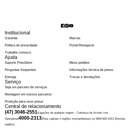
Institucional
Garantia
Marcas
Política de privacidade
Portal Renegocie
Trabalhe conosco
Ajuda
Suporte PneuStore
Meus pedidos
Perguntas frequentes
Informações técnica de pneus
Entrega
Trocas e devoluções
Serviço
Seja um parceiro de serviços
Montagem em nossos parceiros
Proteção para seus pneus
Central de relacionamento
(47) 3046-2551
(Ligações de qualquer origem - Cobrança de Acordo com
4000-2313
Operadora)
(Para capitais e regiões metropolitanas) ou 0800-602-2013 (Demais
regiões)