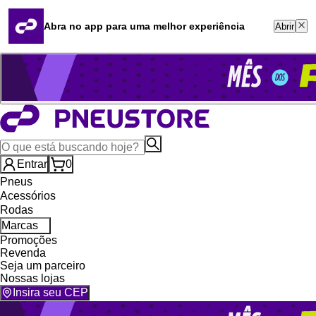
Quero revender
Blog
Abra no app para uma melhor experiência
Abrir
Whatsapp (16) 99764-8401
Televendas (47) 3046-2551
Entrar
0
Pneus
Acessórios
Rodas
Marcas
Promoções
Revenda
Seja um parceiro
Nossas lojas
Insira seu CEP