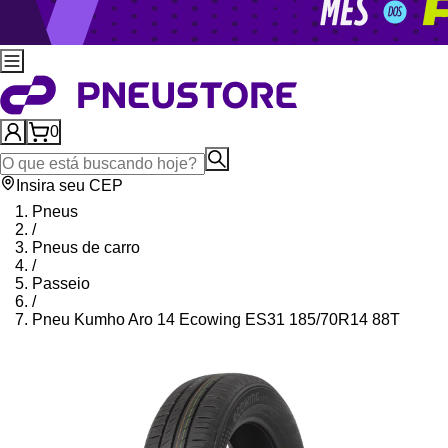
0
Insira seu CEP
Pneus
/
Pneus de carro
/
Passeio
/
Pneu Kumho Aro 14 Ecowing ES31 185/70R14 88T