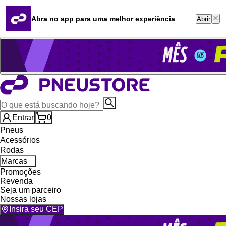
Quero revender
Blog
Abra no app para uma melhor experiência
Abrir
Whatsapp (16) 99764-8401
Televendas (47) 3046-2551
Entrar
0
Pneus
Acessórios
Rodas
Marcas
Promoções
Revenda
Seja um parceiro
Nossas lojas
Insira seu CEP