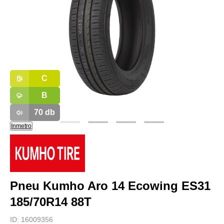
C
B
70
db
Inmetro
Pneu Kumho Aro 14 Ecowing ES31
185/70R14 88T
ID:
16009356