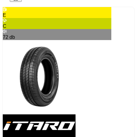
E
C
72
db