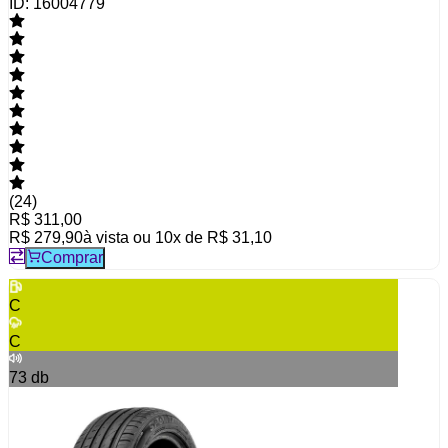
ID:
16004779
(
24
)
R$ 311,00
R$ 279,90
à vista ou
10
x de
R$ 31,10
Comprar
C
C
73
db