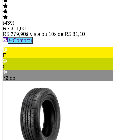
(
439
)
R$ 311,00
R$ 279,90
à vista ou
10
x de
R$ 31,10
Comprar
E
C
72
db