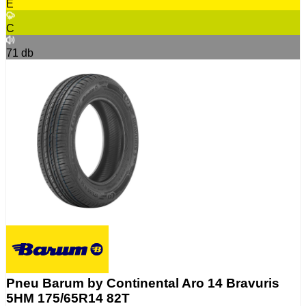
E
C
71
db
Pneu Barum by Continental Aro 14 Bravuris
5HM 175/65R14 82T