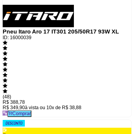
Pneu Itaro Aro 17 IT301 205/50R17 93W XL
ID:
16000039
(
48
)
R$ 388,78
R$ 349,90
à vista ou
10
x de
R$ 38,88
Comprar