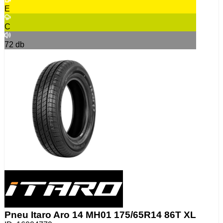
E
C
72
db
Pneu Itaro Aro 14 MH01 175/65R14 86T XL