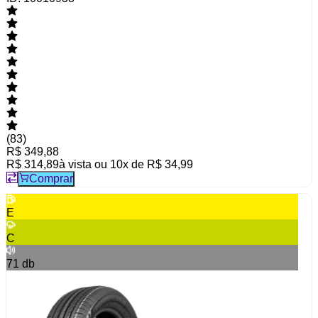
(
83
)
R$ 349,88
R$ 314,89
à vista ou
10
x de
R$ 34,99
Comprar
E
C
71
db