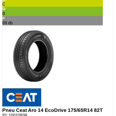
C
B
69
db
Pneu Ceat Aro 14 EcoDrive 175/65R14 82T
ID:
10010938