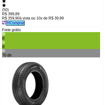
(
50
)
R$ 399,89
R$ 359,90
à vista ou
10
x de
R$ 39,99
Comprar
Frete grátis
B
B
70
db