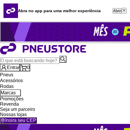
Quero revender
Blog
Abra no app para uma melhor experiência
Abrir
Whatsapp (16) 99764-8401
Televendas (47) 3046-2551
Entrar
0
Pneus
Acessórios
Rodas
Marcas
Promoções
Revenda
Seja um parceiro
Nossas lojas
Insira seu CEP