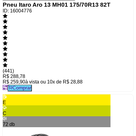
Pneu Itaro Aro 13 MH01 175/70R13 82T
ID:
16004776
(
441
)
R$ 288,78
R$ 259,90
à vista ou
10
x de
R$ 28,88
Comprar
E
C
72
db