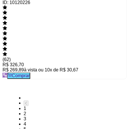
ID:
10120226
(
62
)
R$ 326,70
R$ 269,89
à vista ou
10
x de
R$ 30,67
Comprar
1
2
3
4