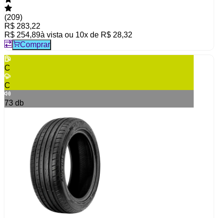
(
209
)
R$ 283,22
R$ 254,89
à vista ou
10
x de
R$ 28,32
Comprar
C
C
73
db