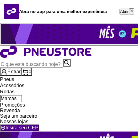
Quero revender
Blog
Abra no app para uma melhor experiência
Abrir
Whatsapp (16) 99764-8401
Televendas (47) 3046-2551
Entrar
0
Pneus
Acessórios
Rodas
Marcas
Promoções
Revenda
Seja um parceiro
Nossas lojas
Insira seu CEP