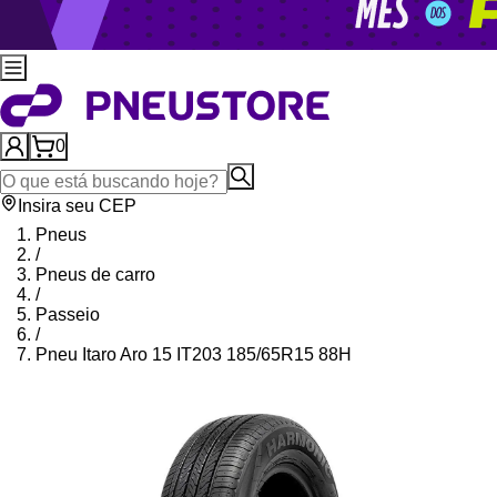
0
Insira seu CEP
Pneus
/
Pneus de carro
/
Passeio
/
Pneu Itaro Aro 15 IT203 185/65R15 88H