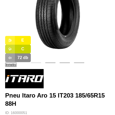
E
C
72
db
Inmetro
Pneu Itaro Aro 15 IT203 185/65R15
88H
ID:
16000051