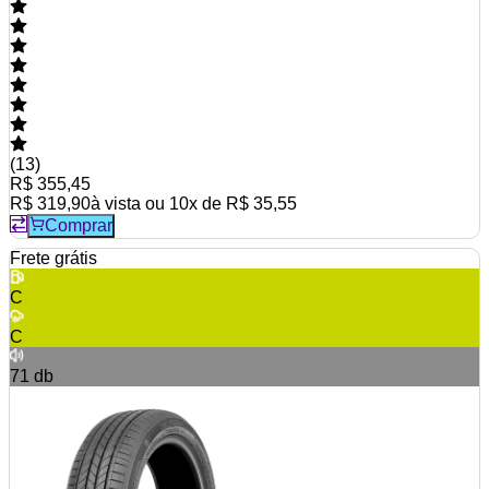
(
13
)
R$ 355,45
R$ 319,90
à vista ou
10
x de
R$ 35,55
Comprar
Frete grátis
C
C
71
db