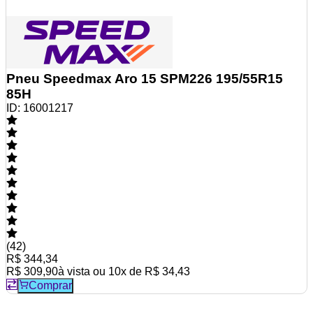
Pneu Speedmax Aro 15 SPM226 195/55R15
85H
ID:
16001217
(
42
)
R$ 344,34
R$ 309,90
à vista ou
10
x de
R$ 34,43
Comprar