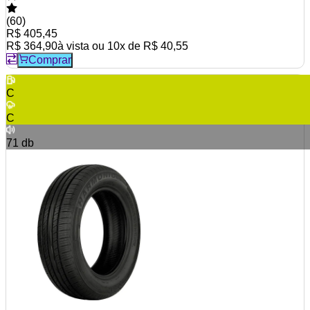
(
60
)
R$ 405,45
R$ 364,90
à vista ou
10
x de
R$ 40,55
Comprar
C
C
71
db