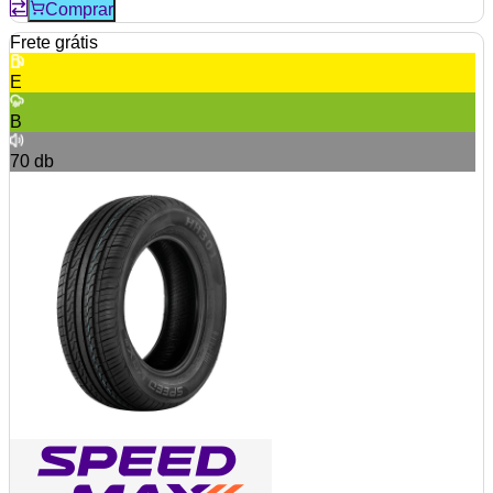
Comprar
Frete grátis
E
B
70
db