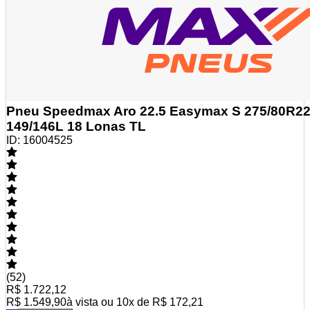
Pneu Speedmax Aro 22.5 Easymax S 275/80R22
149/146L 18 Lonas TL
ID:
16004525
(
52
)
R$ 1.722,12
R$ 1.549,90
à vista ou
10
x de
R$ 172,21