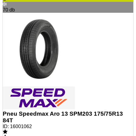
70
db
Pneu Speedmax Aro 13 SPM203 175/75R13
84T
ID:
16001062