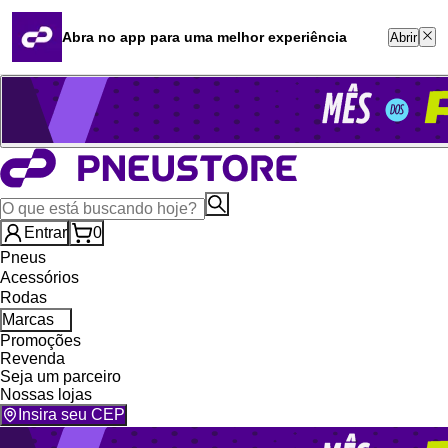
Quero revender
Blog
Abra no app para uma melhor experiência
Abrir
Whatsapp (16) 99764-8401
Televendas (47) 3046-2551
Entrar
0
Pneus
Acessórios
Rodas
Marcas
Promoções
Revenda
Seja um parceiro
Nossas lojas
Insira seu CEP