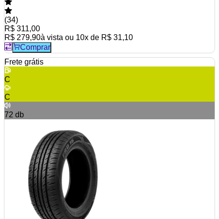
(
34
)
R$ 311,00
R$ 279,90
à vista ou
10
x de
R$ 31,10
Comprar
Frete grátis
C
C
72
db