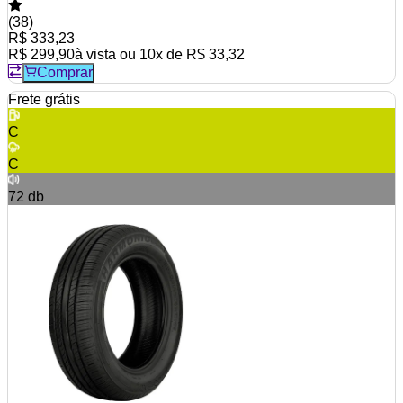
(
38
)
R$ 333,23
R$ 299,90
à vista ou
10
x de
R$ 33,32
Comprar
Frete grátis
C
C
72
db