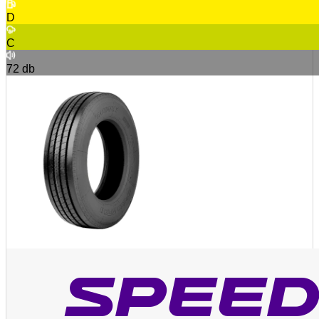
D
C
72
db