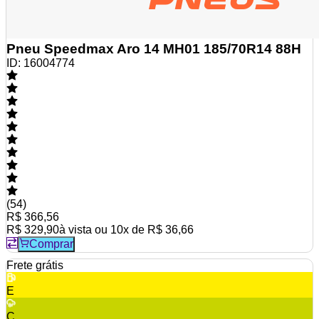
Pneu Speedmax Aro 14 MH01 185/70R14 88H
ID:
16004774
(
54
)
R$ 366,56
R$ 329,90
à vista ou
10
x de
R$ 36,66
Comprar
Frete grátis
E
C