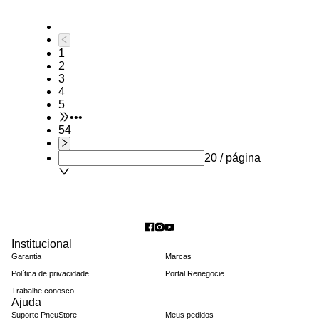
1
2
3
4
5
•••
54
20 / página
Institucional
Garantia
Marcas
Política de privacidade
Portal Renegocie
Trabalhe conosco
Ajuda
Suporte PneuStore
Meus pedidos