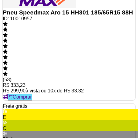
Pneu Speedmax Aro 15 HH301 185/65R15 88H
ID:
10010957
(
53
)
R$ 333,23
R$ 299,90
à vista ou
10
x de
R$ 33,32
Comprar
Frete grátis
E
C