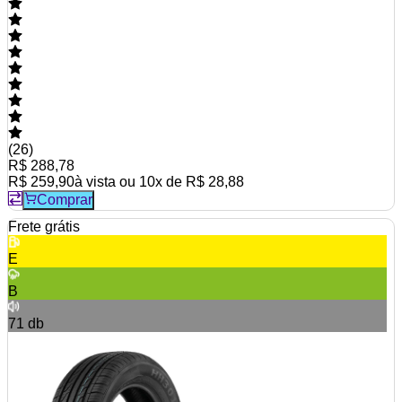
(
26
)
R$ 288,78
R$ 259,90
à vista ou
10
x de
R$ 28,88
Comprar
Frete grátis
E
B
71
db