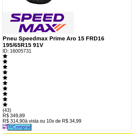
Pneu Speedmax Prime Aro 15 FRD16
195/65R15 91V
ID:
16005731
(
43
)
R$ 349,89
R$ 314,90
à vista ou
10
x de
R$ 34,99
Comprar