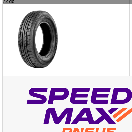
72
db