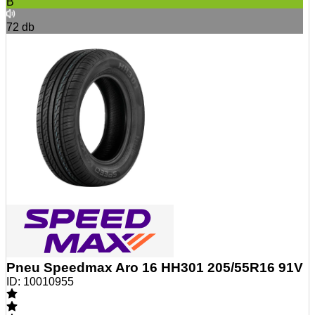
B
72
db
Pneu Speedmax Aro 16 HH301 205/55R16 91V
ID:
10010955