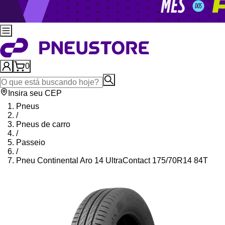
0
Insira seu CEP
Pneus
/
Pneus de carro
/
Passeio
/
Pneu Continental Aro 14 UltraContact 175/70R14 84T