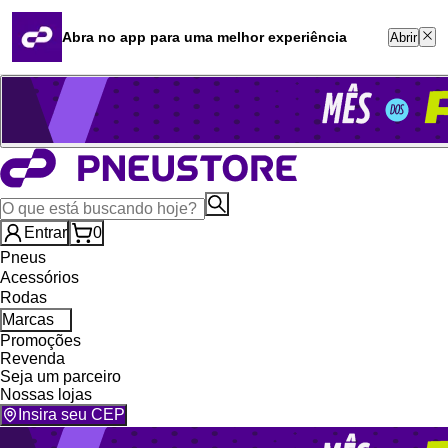
Quero revender
Blog
Abra no app para uma melhor experiência
Abrir
Whatsapp (16) 99764-8401
Televendas (47) 3046-2551
Entrar
0
Pneus
Acessórios
Rodas
Marcas
Promoções
Revenda
Seja um parceiro
Nossas lojas
Insira seu CEP