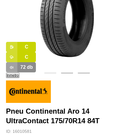
C
C
72
db
Inmetro
Pneu Continental Aro 14
UltraContact 175/70R14 84T
ID:
16010581