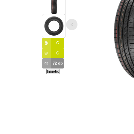
C
C
72
db
Inmetro