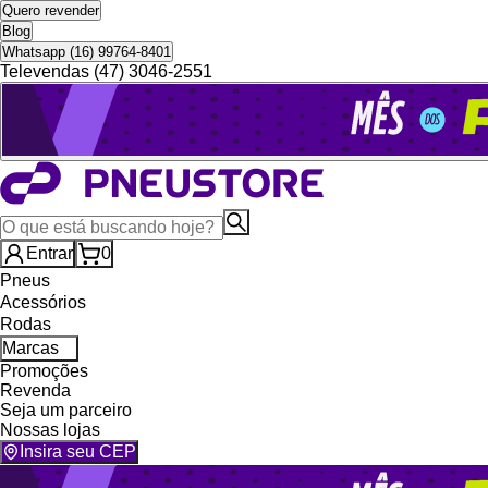
Quero revender
Blog
Whatsapp (16) 99764-8401
Televendas (47) 3046-2551
Entrar
0
Pneus
Acessórios
Rodas
Marcas
Promoções
Revenda
Seja um parceiro
Nossas lojas
Insira seu CEP