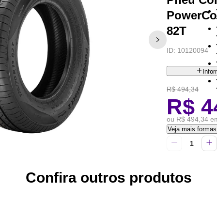
PowerCon
82T
ID:
10120094
Info
R$ 494,34
R$ 4
ou R$ 494,34 em
Veja mais forma
Confira outros produtos