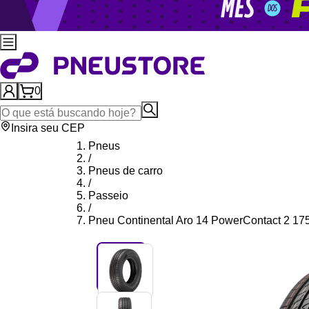
0
Insira seu CEP
Pneus
/
Pneus de carro
/
Passeio
/
Pneu Continental Aro 14 PowerContact 2 1