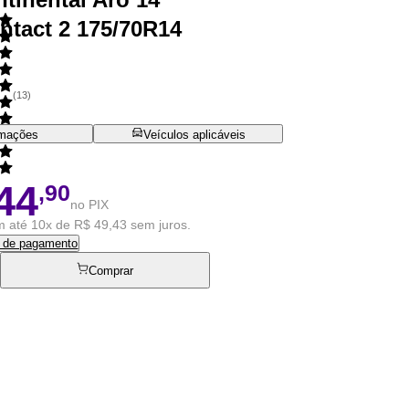
tact 2 175/70R14
(
13
)
rmações
Veículos aplicáveis
44
,90
no PIX
 até 10x de R$ 49,43 sem juros.
s de pagamento
Comprar