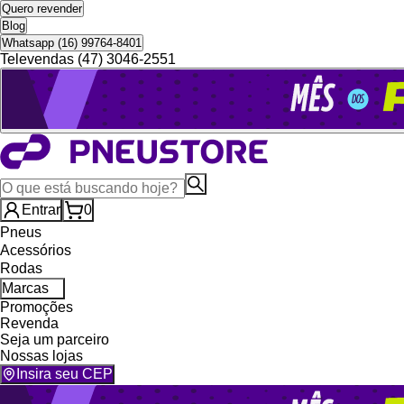
Quero revender
Blog
Whatsapp (16) 99764-8401
Televendas (47) 3046-2551
Entrar
0
Pneus
Acessórios
Rodas
Marcas
Promoções
Revenda
Seja um parceiro
Nossas lojas
Insira seu CEP