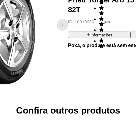
82T
ID:
10010666
(
69
)
Informações
Poxa, o produto está sem est
Confira outros produtos