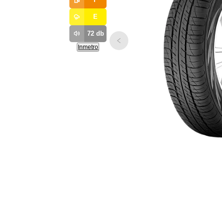
E
72
db
Inmetro