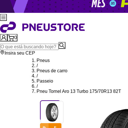
0
Insira seu CEP
Pneus
/
Pneus de carro
/
Passeio
/
Pneu Tornel Aro 13 Turbo 175/70R13 82T
F