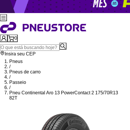
0
Insira seu CEP
Pneus
/
Pneus de carro
/
Passeio
/
Pneu Continental Aro 13 PowerContact 2 175/70R13
82T