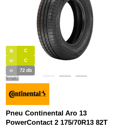
C
C
72
db
Inmetro
Pneu Continental Aro 13
PowerContact 2 175/70R13 82T