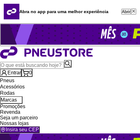
Quero revender
Blog
Abra no app para uma melhor experiência
Abrir
Whatsapp (16) 99764-8401
Televendas (47) 3046-2551
Entrar
0
Pneus
Acessórios
Rodas
Marcas
Promoções
Revenda
Seja um parceiro
Nossas lojas
Insira seu CEP