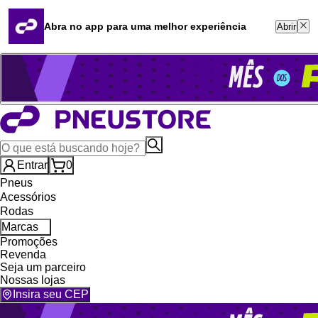
Quero revender
Blog
Abra no app para uma melhor experiência
Abrir
Whatsapp (16) 99764-8401
Televendas (47) 3046-2551
Entrar
0
Pneus
Acessórios
Rodas
Marcas
Promoções
Revenda
Seja um parceiro
Nossas lojas
Insira seu CEP