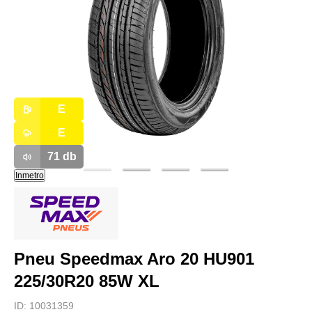
E
E
71
db
Inmetro
Pneu Speedmax Aro 20 HU901
225/30R20 85W XL
ID:
10031359