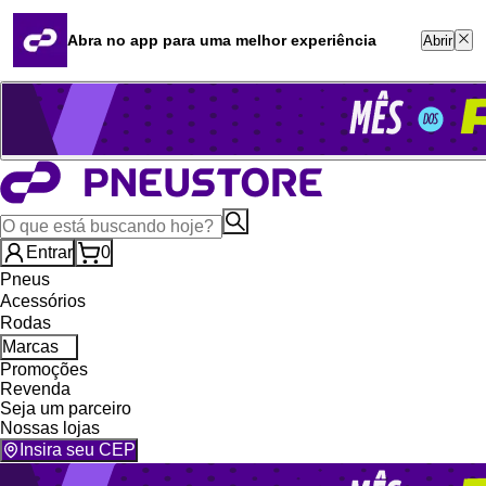
Quero revender
Blog
Abra no app para uma melhor experiência
Abrir
Whatsapp (16) 99764-8401
Televendas (47) 3046-2551
Entrar
0
Pneus
Acessórios
Rodas
Marcas
Promoções
Revenda
Seja um parceiro
Nossas lojas
Insira seu CEP