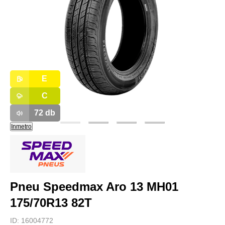
E
C
72
db
Inmetro
Pneu Speedmax Aro 13 MH01
175/70R13 82T
ID:
16004772