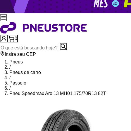
0
Insira seu CEP
Pneus
/
Pneus de carro
/
Passeio
/
Pneu Speedmax Aro 13 MH01 175/70R13 82T