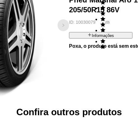
205/50R15 86V
ID:
10030079
(
0
)
Informações
Poxa, o produto está sem est
Confira outros produtos