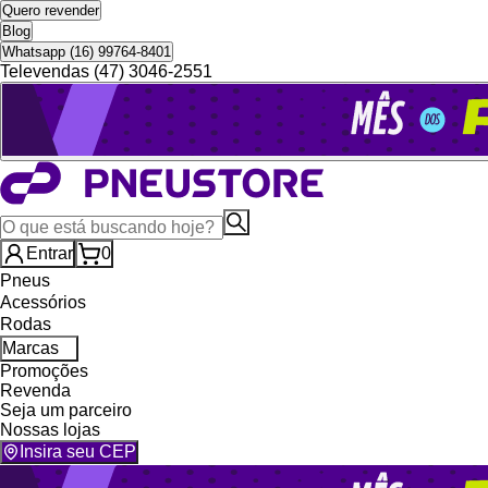
Quero revender
Blog
Whatsapp (16) 99764-8401
Televendas (47) 3046-2551
Entrar
0
Pneus
Acessórios
Rodas
Marcas
Promoções
Revenda
Seja um parceiro
Nossas lojas
Insira seu CEP