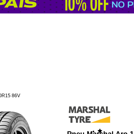
50R15 86V
Pneu Marshal Aro 