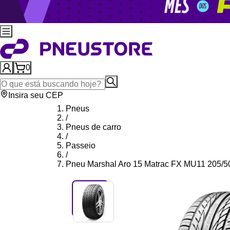
0
Insira seu CEP
Pneus
/
Pneus de carro
/
Passeio
/
Pneu Marshal Aro 15 Matrac FX MU11 205/