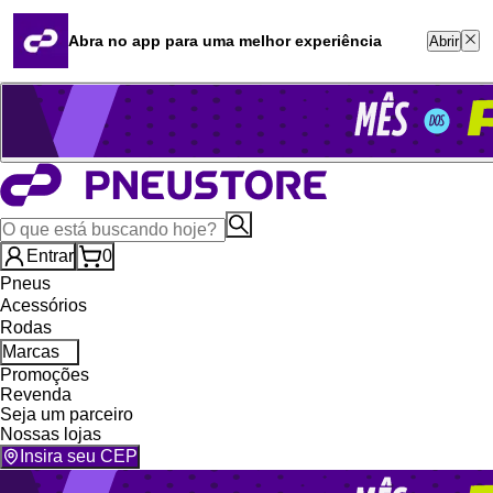
Quero revender
Blog
Abra no app para uma melhor experiência
Abrir
Whatsapp (16) 99764-8401
Televendas (47) 3046-2551
Entrar
0
Pneus
Acessórios
Rodas
Marcas
Promoções
Revenda
Seja um parceiro
Nossas lojas
Insira seu CEP