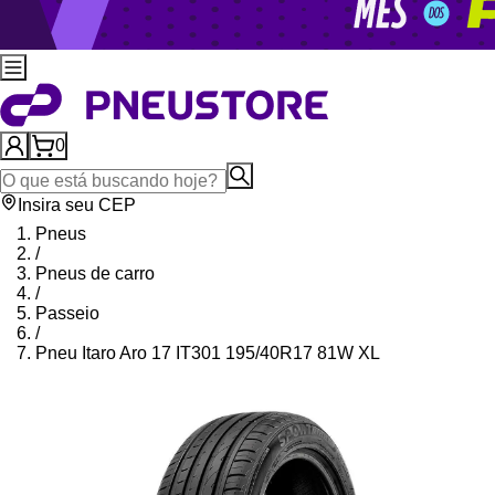
0
Insira seu CEP
Pneus
/
Pneus de carro
/
Passeio
/
Pneu Itaro Aro 17 IT301 195/40R17 81W XL