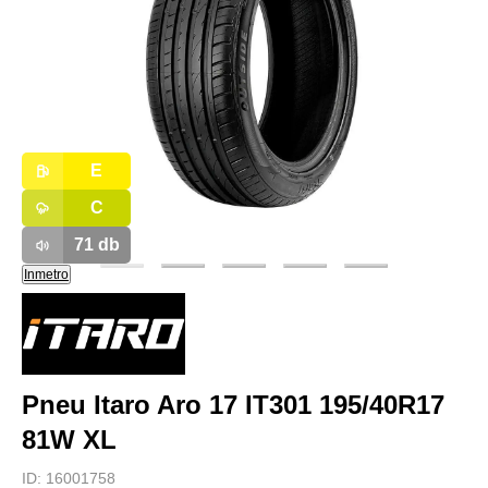
E
C
71
db
Inmetro
Pneu Itaro Aro 17 IT301 195/40R17
81W XL
ID:
16001758