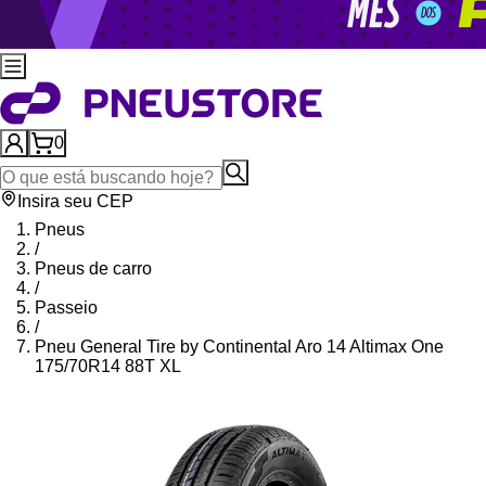
0
Insira seu CEP
Pneus
/
Pneus de carro
/
Passeio
/
Pneu General Tire by Continental Aro 14 Altimax One
175/70R14 88T XL