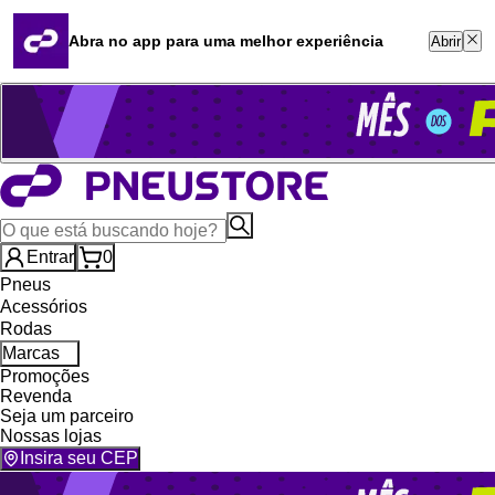
Quero revender
Blog
Abra no app para uma melhor experiência
Abrir
Whatsapp (16) 99764-8401
Televendas (47) 3046-2551
Entrar
0
Pneus
Acessórios
Rodas
Marcas
Promoções
Revenda
Seja um parceiro
Nossas lojas
Insira seu CEP