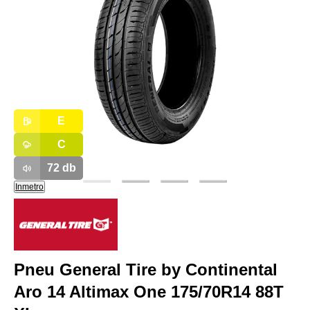
E
C
72
db
Inmetro
Pneu General Tire by Continental
Aro 14 Altimax One 175/70R14 88T