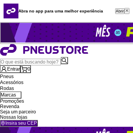
Quero revender
Blog
Abra no app para uma melhor experiência
Abrir
Whatsapp (16) 99764-8401
Televendas (47) 3046-2551
Entrar
0
Pneus
Acessórios
Rodas
Marcas
Promoções
Revenda
Seja um parceiro
Nossas lojas
Insira seu CEP