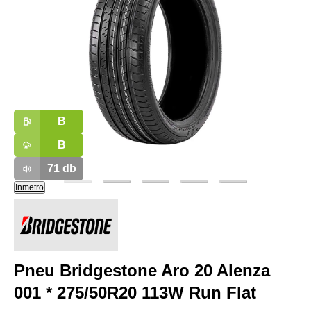
B
B
71
db
Inmetro
Pneu Bridgestone Aro 20 Alenza
001 * 275/50R20 113W Run Flat