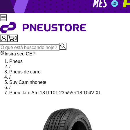
0
Insira seu CEP
Pneus
/
Pneus de carro
/
Suv Caminhonete
/
Pneu Itaro Aro 18 IT101 235/55R18 104V XL