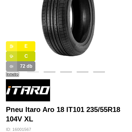
E
C
72
db
Inmetro
Pneu Itaro Aro 18 IT101 235/55R18
104V XL
ID:
16001567