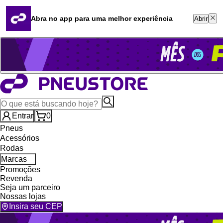
Quero revender
Blog
Abra no app para uma melhor experiência
Abrir
Whatsapp (16) 99764-8401
Televendas (47) 3046-2551
Entrar
0
Pneus
Acessórios
Rodas
Marcas
Promoções
Revenda
Seja um parceiro
Nossas lojas
Insira seu CEP