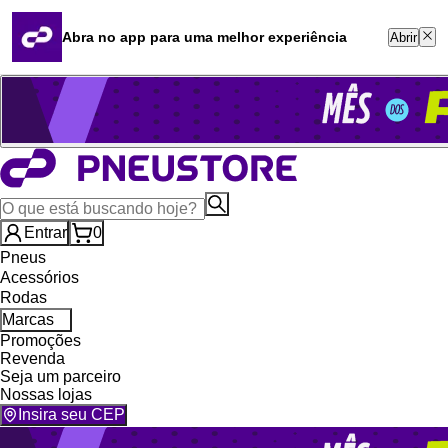
Quero revender
Blog
Abra no app para uma melhor experiência
Abrir
Whatsapp (16) 99764-8401
Televendas (47) 3046-2551
Entrar
0
Pneus
Acessórios
Rodas
Marcas
Promoções
Revenda
Seja um parceiro
Nossas lojas
Insira seu CEP