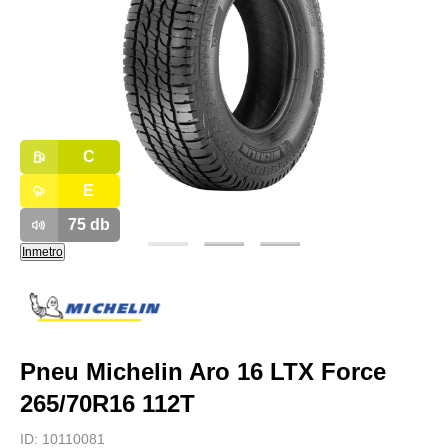
C
E
75
db
Inmetro
Pneu Michelin Aro 16 LTX Force
265/70R16 112T
ID:
10110081