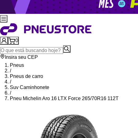
0
Insira seu CEP
Pneus
/
Pneus de carro
/
Suv Caminhonete
/
Pneu Michelin Aro 16 LTX Force 265/70R16 112T