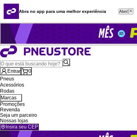
Quero revender
Blog
Abra no app para uma melhor experiência
Abrir
Whatsapp (16) 99764-8401
Televendas (47) 3046-2551
Entrar
0
Pneus
Acessórios
Rodas
Marcas
Promoções
Revenda
Seja um parceiro
Nossas lojas
Insira seu CEP