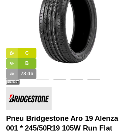
C
B
73
db
Inmetro
Pneu Bridgestone Aro 19 Alenza
001 * 245/50R19 105W Run Flat