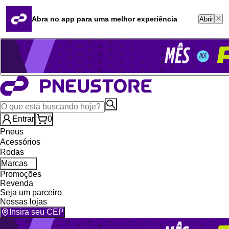
Quero revender
Blog
Abra no app para uma melhor experiência
Abrir
Whatsapp (16) 99764-8401
Televendas (47) 3046-2551
Entrar
0
Pneus
Acessórios
Rodas
Marcas
Promoções
Revenda
Seja um parceiro
Nossas lojas
Insira seu CEP