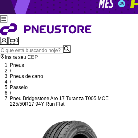
0
Insira seu CEP
Pneus
/
Pneus de carro
/
Passeio
/
Pneu Bridgestone Aro 17 Turanza T005 MOE
225/50R17 94Y Run Flat