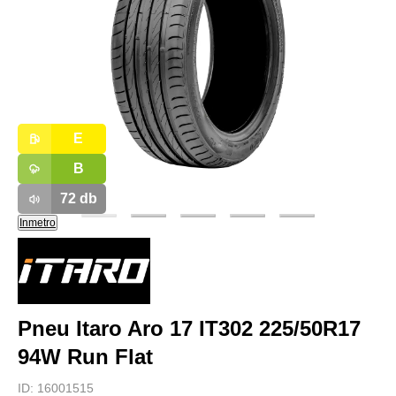
E
B
72
db
Inmetro
Pneu Itaro Aro 17 IT302 225/50R17
94W Run Flat
ID:
16001515