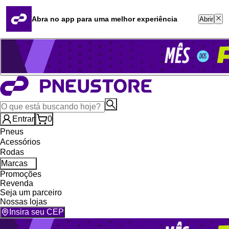
Quero revender
Blog
Abra no app para uma melhor experiência
Abrir
Whatsapp (16) 99764-8401
Televendas (47) 3046-2551
Entrar
0
Pneus
Acessórios
Rodas
Marcas
Promoções
Revenda
Seja um parceiro
Nossas lojas
Insira seu CEP