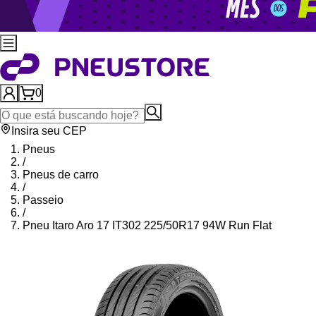
0
Insira seu CEP
Pneus
/
Pneus de carro
/
Passeio
/
Pneu Itaro Aro 17 IT302 225/50R17 94W Run Flat