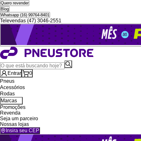
Quero revender
Blog
Whatsapp (16) 99764-8401
Televendas (47) 3046-2551
Entrar
0
Pneus
Acessórios
Rodas
Marcas
Promoções
Revenda
Seja um parceiro
Nossas lojas
Insira seu CEP