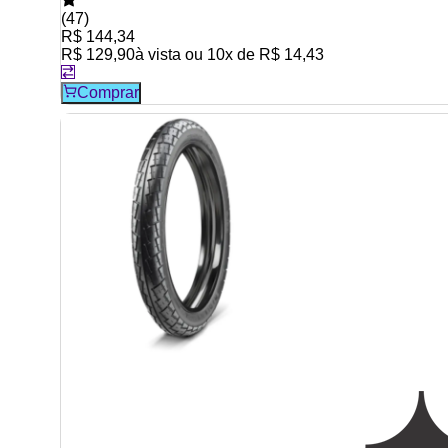
(
47
)
R$ 144,34
R$ 129,90
à vista ou
10
x de
R$ 14,43
Comprar