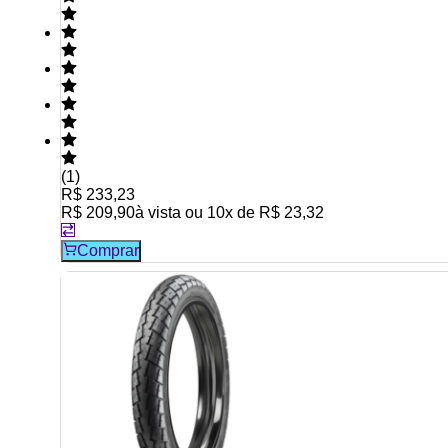
(
1
)
R$ 233,23
R$ 209,90
à vista ou
10
x de
R$ 23,32
Comprar