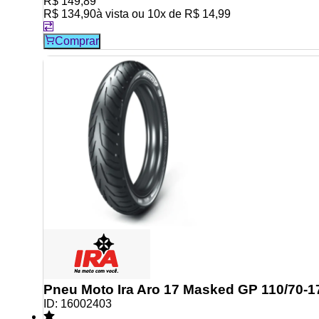
R$ 149,89
R$ 134,90
à vista ou
10
x de
R$ 14,99
Comprar
Pneu Moto Ira Aro 17 Masked GP 110/70-17
ID:
16002403