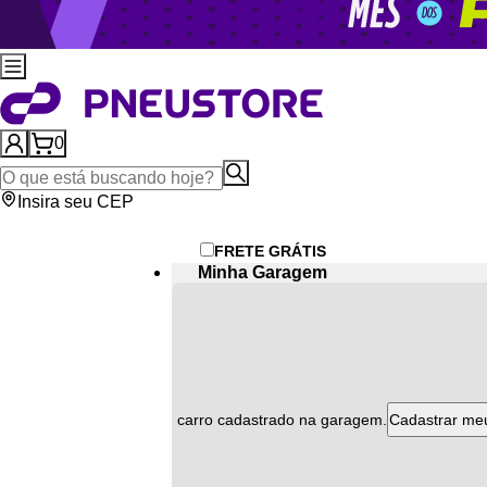
0
Insira seu CEP
FRETE GRÁTIS
Minha Garagem
Atenção
ão encontramos nenhum carro cadastrado na garagem.
Cadastrar me