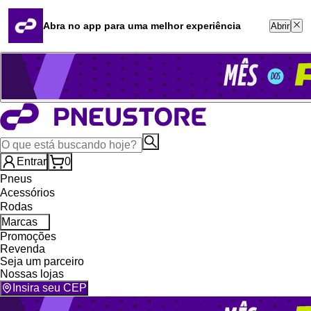
Quero revender
Blog
Abra no app para uma melhor experiência
Abrir
Whatsapp (16) 99764-8401
Televendas (47) 3046-2551
Entrar
0
Pneus
Acessórios
Rodas
Marcas
Promoções
Revenda
Seja um parceiro
Nossas lojas
Insira seu CEP