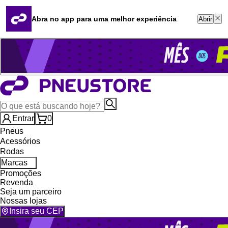
Quero revender
Blog
Abra no app para uma melhor experiência
Abrir
Whatsapp (16) 99764-8401
Televendas (47) 3046-2551
Entrar
0
Pneus
Acessórios
Rodas
Marcas
Promoções
Revenda
Seja um parceiro
Nossas lojas
Insira seu CEP