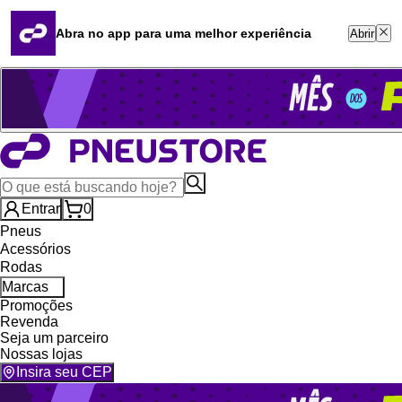
Quero revender
Blog
Abra no app para uma melhor experiência
Abrir
Whatsapp (16) 99764-8401
Televendas (47) 3046-2551
Entrar
0
Pneus
Acessórios
Rodas
Marcas
Promoções
Revenda
Seja um parceiro
Nossas lojas
Insira seu CEP