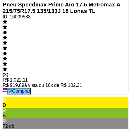
Pneu Speedmax Prime Aro 17.5 Metromax A
215/75R17.5 135/133J 18 Lonas TL
ID:
16009588
(
3
)
R$ 1.022,11
R$ 919,89
à vista ou
10
x de
R$ 102,21
Comprar
D
B
72
db