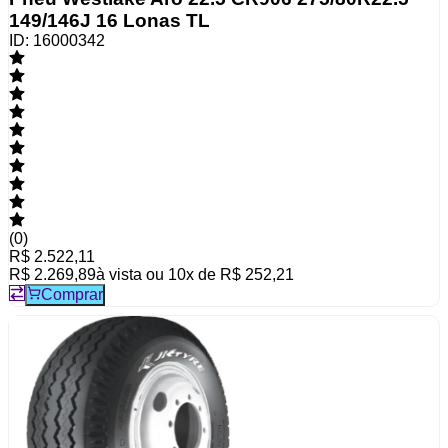
149/146J 16 Lonas TL
ID:
16000342
(
0
)
R$ 2.522,11
R$ 2.269,89
à vista ou
10
x de
R$ 252,21
Comprar