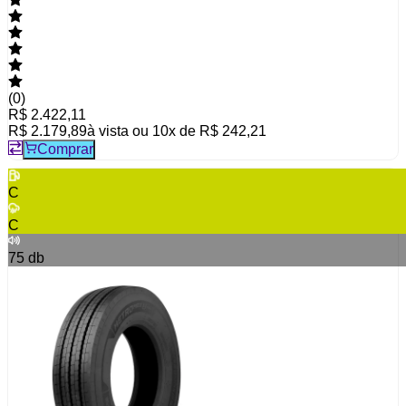
(
0
)
R$ 2.422,11
R$ 2.179,89
à vista ou
10
x de
R$ 242,21
Comprar
C
C
75
db