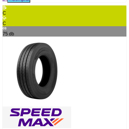
C
C
75
db