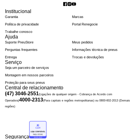
Institucional
Garantia
Marcas
Política de privacidade
Portal Renegocie
Trabalhe conosco
Ajuda
Suporte PneuStore
Meus pedidos
Perguntas frequentes
Informações técnica de pneus
Entrega
Trocas e devoluções
Serviço
Seja um parceiro de serviços
Montagem em nossos parceiros
Proteção para seus pneus
Central de relacionamento
(47) 3046-2551
(Ligações de qualquer origem - Cobrança de Acordo com
4000-2313
Operadora)
(Para capitais e regiões metropolitanas) ou 0800-602-2013 (Demais
regiões)
Segurança