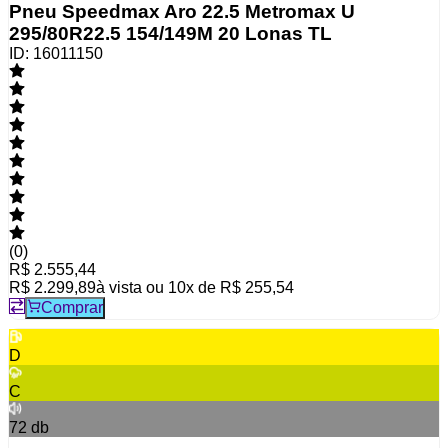
Pneu Speedmax Aro 22.5 Metromax U
295/80R22.5 154/149M 20 Lonas TL
ID:
16011150
(
0
)
R$ 2.555,44
R$ 2.299,89
à vista ou
10
x de
R$ 255,54
Comprar
D
C
72
db