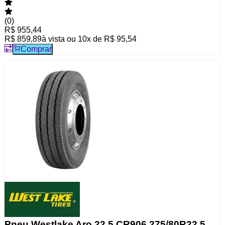
(
0
)
R$ 955,44
R$ 859,89
à vista ou
10
x de
R$ 95,54
Comprar
Pneu Westlake Aro 22.5 CR906 275/80R22.5