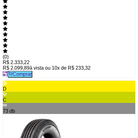
(
0
)
R$ 2.333,22
R$ 2.099,89
à vista ou
10
x de
R$ 233,32
Comprar
D
C
73
db