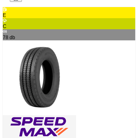
E
C
78
db