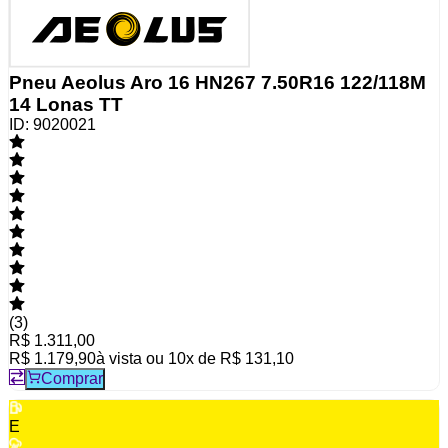
Pneu Aeolus Aro 16 HN267 7.50R16 122/118M
14 Lonas TT
ID:
9020021
(
3
)
R$ 1.311,00
R$ 1.179,90
à vista ou
10
x de
R$ 131,10
Comprar
E