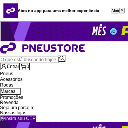
Quero revender
Blog
Abra no app para uma melhor experiência
Abrir
Whatsapp (16) 99764-8401
Televendas (47) 3046-2551
Entrar
0
Pneus
Acessórios
Rodas
Marcas
Promoções
Revenda
Seja um parceiro
Nossas lojas
Insira seu CEP