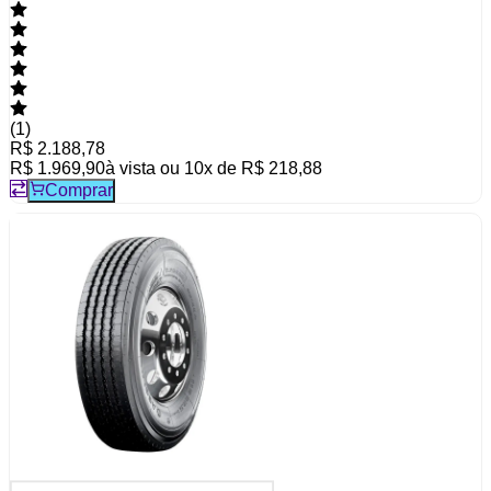
(
1
)
R$ 2.188,78
R$ 1.969,90
à vista ou
10
x de
R$ 218,88
Comprar