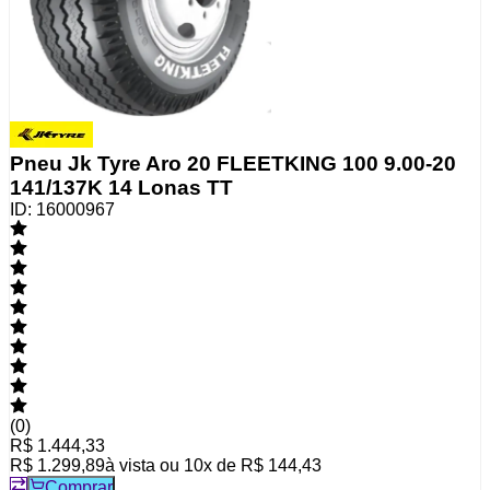
Pneu Jk Tyre Aro 20 FLEETKING 100 9.00-20
141/137K 14 Lonas TT
ID:
16000967
(
0
)
R$ 1.444,33
R$ 1.299,89
à vista ou
10
x de
R$ 144,43
Comprar