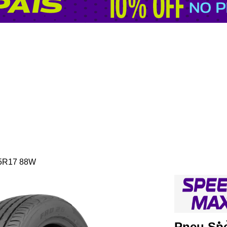
45R17 88W
Pneu Sp