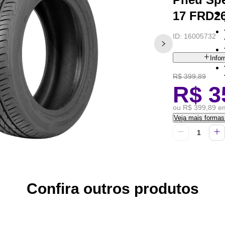
17 FRD2
ID:
16005732
Info
R$ 399,89
R$ 3
ou R$ 399,89 em
Veja mais forma
Confira outros produtos