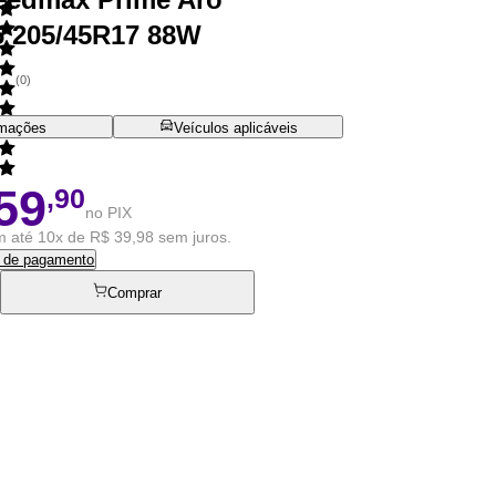
6 205/45R17 88W
(
0
)
rmações
Veículos aplicáveis
59
,90
no PIX
 até 10x de R$ 39,98 sem juros.
s de pagamento
Comprar