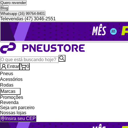
Quero revender
Blog
Whatsapp (16) 99764-8401
Televendas (47) 3046-2551
Entrar
0
Pneus
Acessórios
Rodas
Marcas
Promoções
Revenda
Seja um parceiro
Nossas lojas
Insira seu CEP