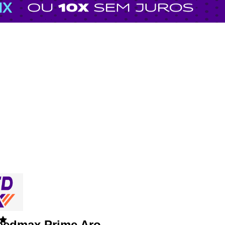
eedmax Prime Aro