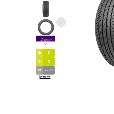
C
C
72
db
Inmetro