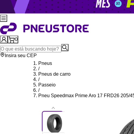
0
Insira seu CEP
Pneus
/
Pneus de carro
/
Passeio
/
Pneu Speedmax Prime Aro 17 FRD26 205/