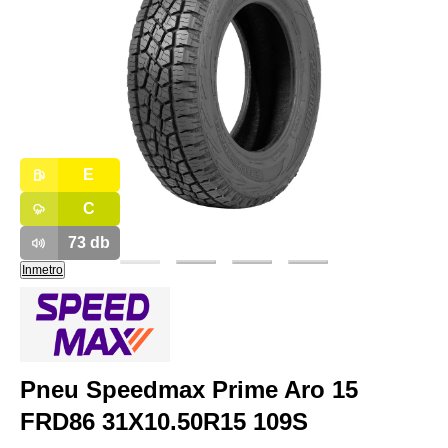
E
C
73
db
Inmetro
Pneu Speedmax Prime Aro 15
FRD86 31X10.50R15 109S