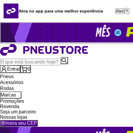
Quero revender
Blog
Abra no app para uma melhor experiência
Abrir
Whatsapp (16) 99764-8401
Televendas (47) 3046-2551
Entrar
0
Pneus
Acessórios
Rodas
Marcas
Promoções
Revenda
Seja um parceiro
Nossas lojas
Insira seu CEP