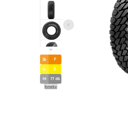
F
E
77
db
Inmetro