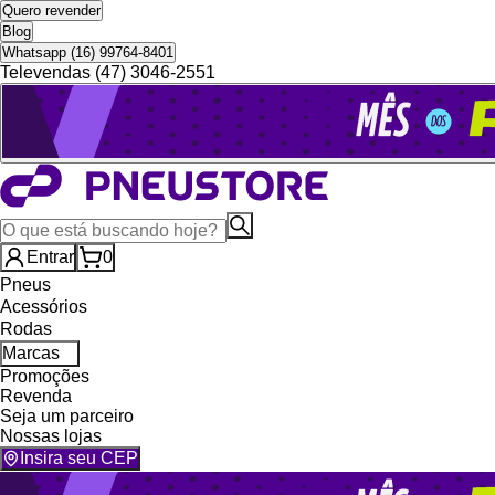
Quero revender
Blog
Whatsapp (16) 99764-8401
Televendas (47) 3046-2551
Entrar
0
Pneus
Acessórios
Rodas
Marcas
Promoções
Revenda
Seja um parceiro
Nossas lojas
Insira seu CEP