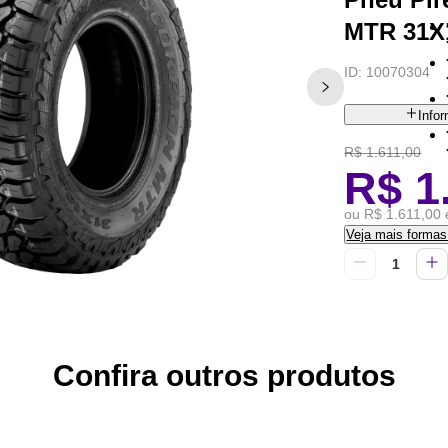
MTR 31X
ID:
10070304
Info
R$ 1.611,00
R$ 1
ou R$ 1.611,00 
Veja mais forma
Confira outros produtos