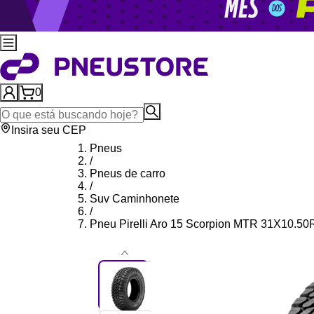
0
Insira seu CEP
Pneus
/
Pneus de carro
/
Suv Caminhonete
/
Pneu Pirelli Aro 15 Scorpion MTR 31X10.5