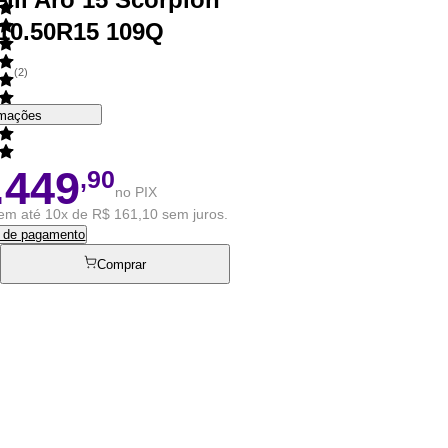
10.50R15 109Q
(
2
)
rmações
.449
,90
no PIX
em até 10x de R$ 161,10 sem juros.
s de pagamento
Comprar