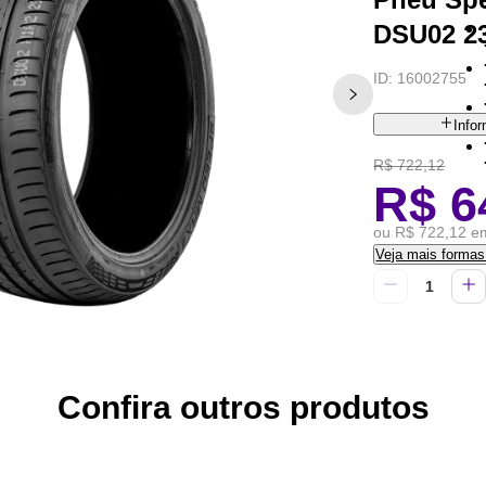
DSU02 2
ID:
16002755
Info
R$ 722,12
R$ 6
ou R$ 722,12 em
Veja mais forma
Confira outros produtos