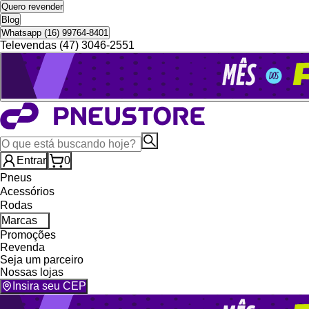
Quero revender
Blog
Whatsapp (16) 99764-8401
Televendas (47) 3046-2551
Entrar
0
Pneus
Acessórios
Rodas
Marcas
Promoções
Revenda
Seja um parceiro
Nossas lojas
Insira seu CEP