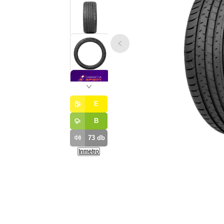
E
B
73
db
Inmetro