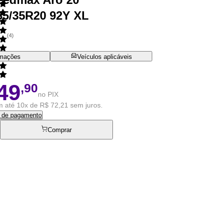
35/35R20 92Y XL
(
4
)
rmações
Veículos aplicáveis
49
,90
no PIX
 até 10x de R$ 72,21 sem juros.
s de pagamento
Comprar