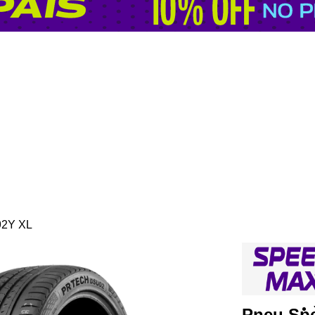
92Y XL
Pneu Sp