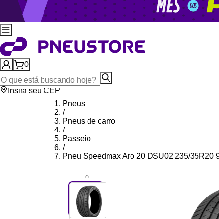
0
Insira seu CEP
Pneus
/
Pneus de carro
/
Passeio
/
Pneu Speedmax Aro 20 DSU02 235/35R20 