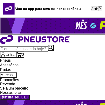
Quero revender
Blog
Abra no app para uma melhor experiência
Abrir
Whatsapp (16) 99764-8401
Televendas (47) 3046-2551
Entrar
0
Pneus
Acessórios
Rodas
Marcas
Promoções
Revenda
Seja um parceiro
Nossas lojas
Insira seu CEP