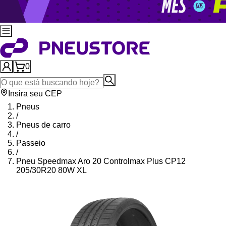
0
Insira seu CEP
Pneus
/
Pneus de carro
/
Passeio
/
Pneu Speedmax Aro 20 Controlmax Plus CP12
205/30R20 80W XL