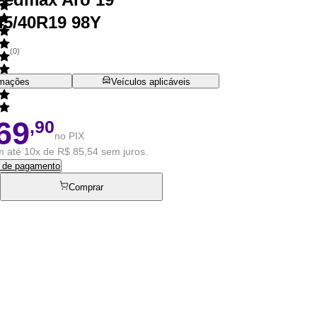
45/40R19 98Y
(
0
)
rmações
Veículos aplicáveis
69
,90
no PIX
 até 10x de R$ 85,54 sem juros.
s de pagamento
Comprar