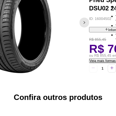
DSU02 2
ID:
16004502
Info
R$ 855,45
R$ 7
ou R$ 855,45 em
Veja mais forma
Confira outros produtos