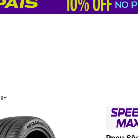
98Y
Pneu Sp