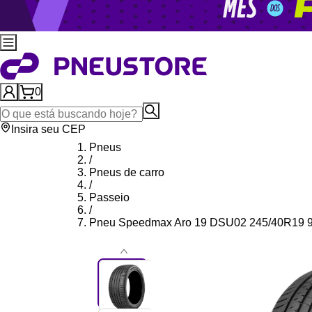
0
Insira seu CEP
Pneus
/
Pneus de carro
/
Passeio
/
Pneu Speedmax Aro 19 DSU02 245/40R19 