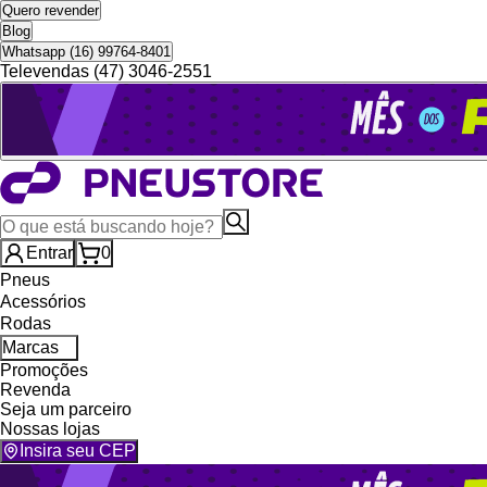
Quero revender
Blog
Whatsapp (16) 99764-8401
Televendas (47) 3046-2551
Entrar
0
Pneus
Acessórios
Rodas
Marcas
Promoções
Revenda
Seja um parceiro
Nossas lojas
Insira seu CEP