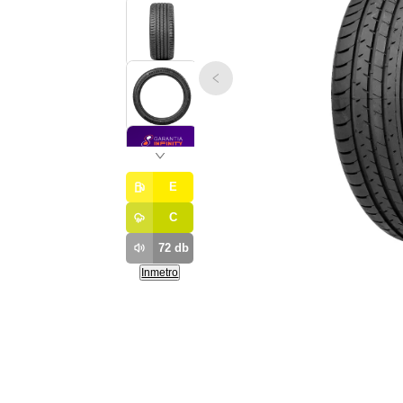
E
C
72
db
Inmetro