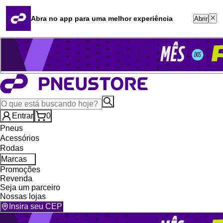
Quero revender
Blog
Abra no app para uma melhor experiência
Abrir
Whatsapp (16) 99764-8401
Televendas (47) 3046-2551
Entrar
0
Pneus
Acessórios
Rodas
Marcas
Promoções
Revenda
Seja um parceiro
Nossas lojas
Insira seu CEP