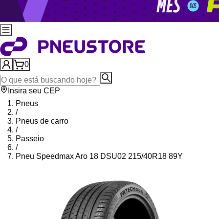
0
Insira seu CEP
Pneus
/
Pneus de carro
/
Passeio
/
Pneu Speedmax Aro 18 DSU02 215/40R18 89Y