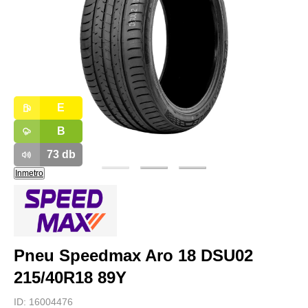
E
B
73
db
Inmetro
Pneu Speedmax Aro 18 DSU02
215/40R18 89Y
ID:
16004476