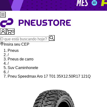
0
Insira seu CEP
Pneus
/
Pneus de carro
/
Suv Caminhonete
/
Pneu Speedmax Aro 17 T01 35X12.50R17 121Q