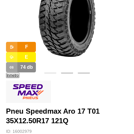
F
E
74
db
Inmetro
Pneu Speedmax Aro 17 T01
35X12.50R17 121Q
ID:
16002979