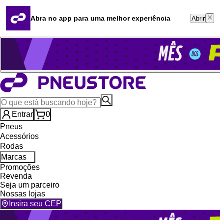
Quero revender
Blog
Abra no app para uma melhor experiência
Abrir
Whatsapp (16) 99764-8401
Televendas (47) 3046-2551
Entrar
0
Pneus
Acessórios
Rodas
Marcas
Promoções
Revenda
Seja um parceiro
Nossas lojas
Insira seu CEP