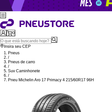
0
Insira seu CEP
Pneus
/
Pneus de carro
/
Suv Caminhonete
/
Pneu Michelin Aro 17 Primacy 4 215/60R17 96H