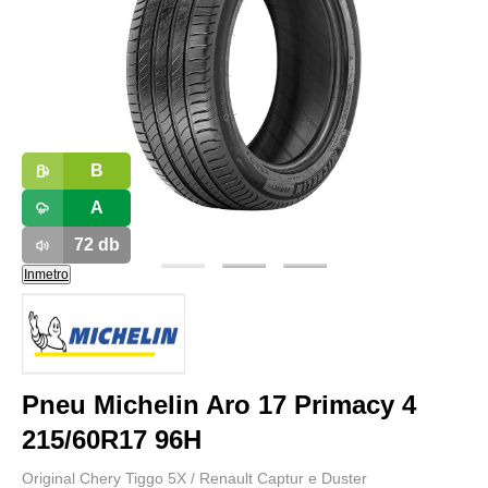
B
A
72
db
Inmetro
Pneu Michelin Aro 17 Primacy 4
215/60R17 96H
Original Chery Tiggo 5X / Renault Captur e Duster