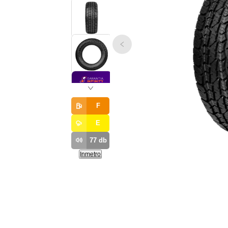
F
E
77
db
Inmetro