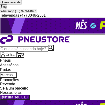
Quero revender
Blog
Whatsapp (16) 99764-8401
Televendas (47) 3046-2551
Entrar
0
Pneus
Acessórios
Rodas
Marcas
Promoções
Revenda
Seja um parceiro
Nossas lojas
Insira seu CEP