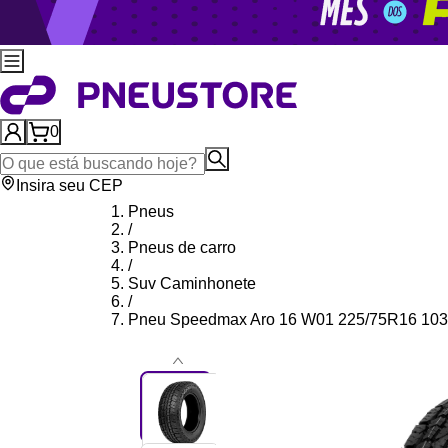
0
Insira seu CEP
Pneus
/
Pneus de carro
/
Suv Caminhonete
/
Pneu Speedmax Aro 16 W01 225/75R16 10