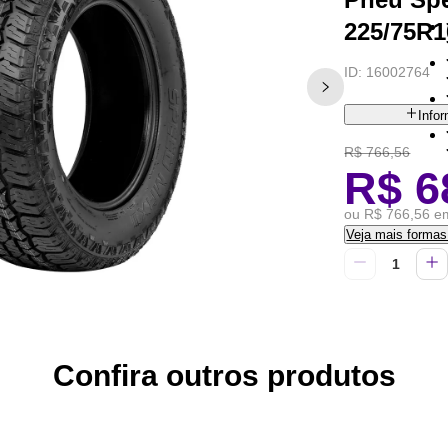
225/75R1
ID:
16002764
Info
R$ 766,56
R$ 6
ou R$ 766,56 em
Veja mais forma
Confira outros produtos