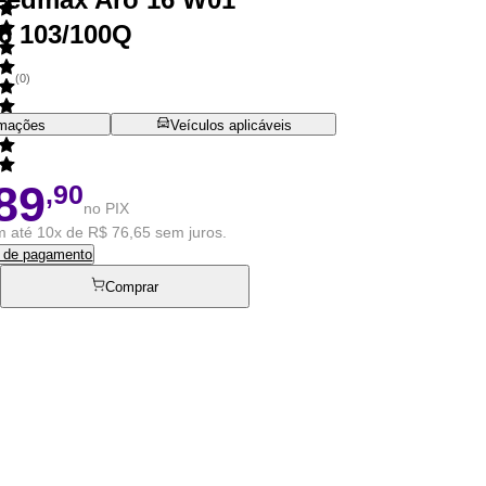
6 103/100Q
(
0
)
rmações
Veículos aplicáveis
89
,90
no PIX
 até 10x de R$ 76,65 sem juros.
s de pagamento
Comprar