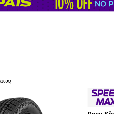
3/100Q
Pneu Sp