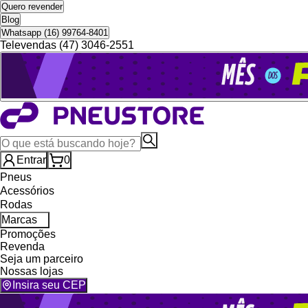
Quero revender
Blog
Whatsapp (16) 99764-8401
Televendas (47) 3046-2551
Entrar
0
Pneus
Acessórios
Rodas
Marcas
Promoções
Revenda
Seja um parceiro
Nossas lojas
Insira seu CEP