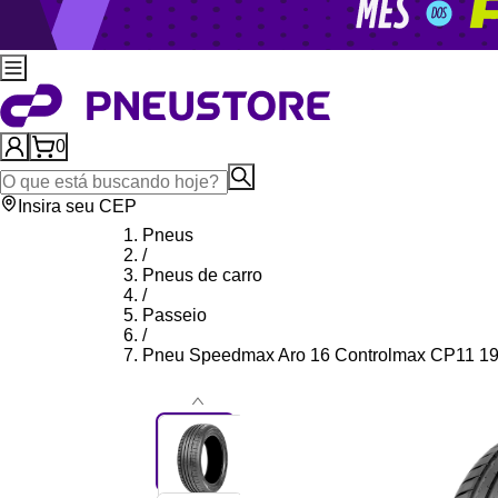
0
Insira seu CEP
Pneus
/
Pneus de carro
/
Passeio
/
Pneu Speedmax Aro 16 Controlmax CP11 1