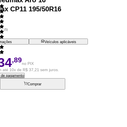
ax CP11 195/50R16
(
5
)
rmações
Veículos aplicáveis
34
,89
no PIX
 até 10x de R$ 37,21 sem juros.
s de pagamento
Comprar