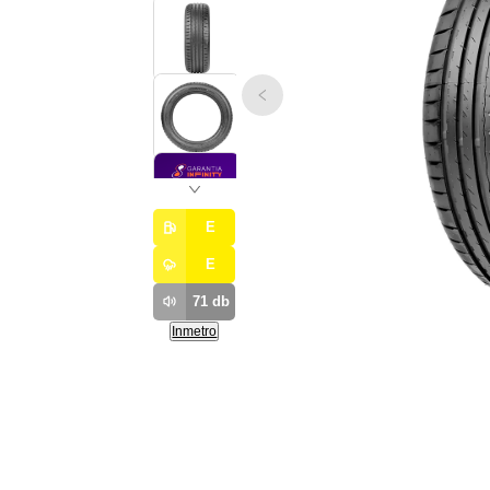
E
E
71
db
Inmetro