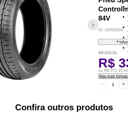
Controlm
84V
ID:
16009164
Info
R$ 372,11
R$ 3
ou R$ 372,11 em
Veja mais forma
Confira outros produtos