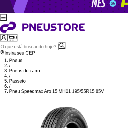
0
Insira seu CEP
Pneus
/
Pneus de carro
/
Passeio
/
Pneu Speedmax Aro 15 MH01 195/55R15 85V