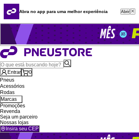
Quero revender
Blog
Abra no app para uma melhor experiência
Abrir
Whatsapp (16) 99764-8401
Televendas (47) 3046-2551
Entrar
0
Pneus
Acessórios
Rodas
Marcas
Promoções
Revenda
Seja um parceiro
Nossas lojas
Insira seu CEP