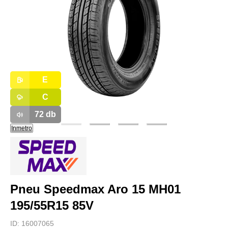
E
C
72
db
Inmetro
Pneu Speedmax Aro 15 MH01
195/55R15 85V
ID:
16007065