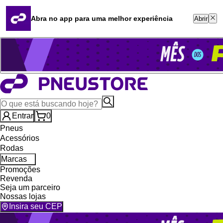
Quero revender
Blog
Abra no app para uma melhor experiência
Abrir
Whatsapp (16) 99764-8401
Televendas (47) 3046-2551
Entrar
0
Pneus
Acessórios
Rodas
Marcas
Promoções
Revenda
Seja um parceiro
Nossas lojas
Insira seu CEP