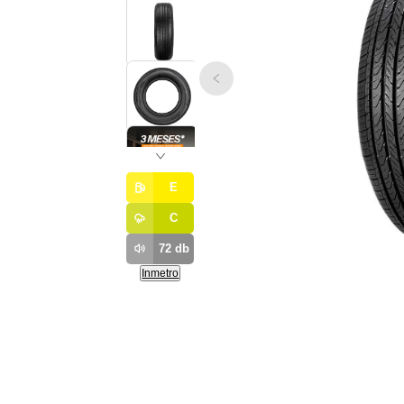
E
C
72
db
Inmetro