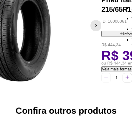
215/65R1
ID:
16000061
Info
R$ 444,34
R$ 3
ou R$ 444,34 em
Veja mais forma
Confira outros produtos