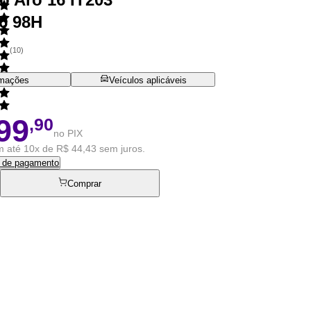
6 98H
(
10
)
rmações
Veículos aplicáveis
99
,90
no PIX
 até 10x de R$ 44,43 sem juros.
s de pagamento
Comprar