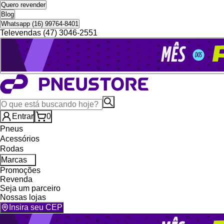
Quero revender
Blog
Whatsapp (16) 99764-8401
Televendas (47) 3046-2551
Entrar
0
Pneus
Acessórios
Rodas
Marcas
Promoções
Revenda
Seja um parceiro
Nossas lojas
Insira seu CEP