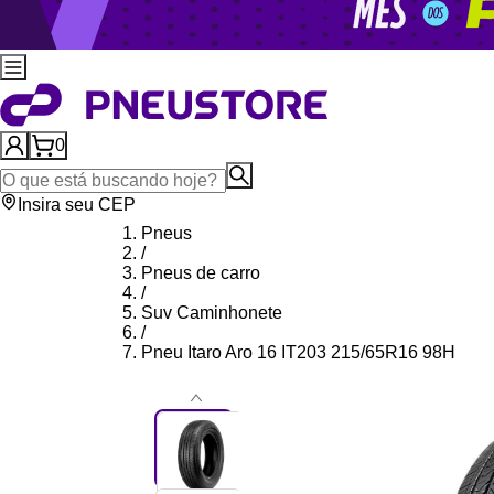
0
Insira seu CEP
Pneus
/
Pneus de carro
/
Suv Caminhonete
/
Pneu Itaro Aro 16 IT203 215/65R16 98H