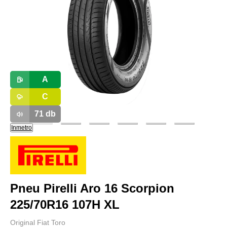
A
C
71
db
Inmetro
Pneu Pirelli Aro 16 Scorpion
225/70R16 107H XL
Original Fiat Toro