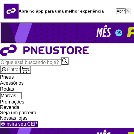
Quero revender
Blog
Abra no app para uma melhor experiência
Abrir
Whatsapp (16) 99764-8401
Televendas (47) 3046-2551
Entrar
0
Pneus
Acessórios
Rodas
Marcas
Promoções
Revenda
Seja um parceiro
Nossas lojas
Insira seu CEP