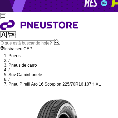
0
Insira seu CEP
Pneus
/
Pneus de carro
/
Suv Caminhonete
/
Pneu Pirelli Aro 16 Scorpion 225/70R16 107H XL