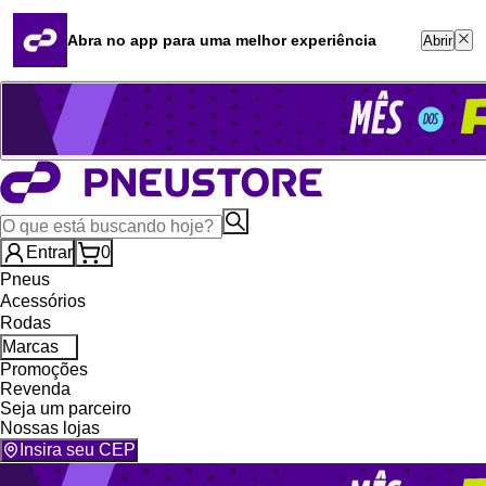
Quero revender
Blog
Abra no app para uma melhor experiência
Abrir
Whatsapp (16) 99764-8401
Televendas (47) 3046-2551
Entrar
0
Pneus
Acessórios
Rodas
Marcas
Promoções
Revenda
Seja um parceiro
Nossas lojas
Insira seu CEP