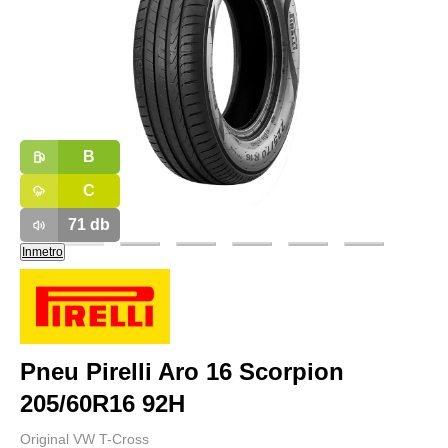
B
C
71
db
Inmetro
Pneu Pirelli Aro 16 Scorpion
205/60R16 92H
Original VW T-Cross