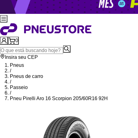
0
Insira seu CEP
Pneus
/
Pneus de carro
/
Passeio
/
Pneu Pirelli Aro 16 Scorpion 205/60R16 92H