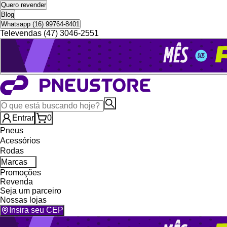
Quero revender
Blog
Whatsapp (16) 99764-8401
Televendas (47) 3046-2551
Entrar
0
Pneus
Acessórios
Rodas
Marcas
Promoções
Revenda
Seja um parceiro
Nossas lojas
Insira seu CEP