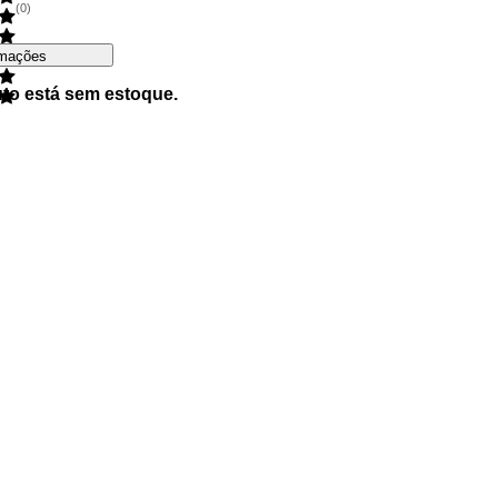
(
0
)
rmações
uto está sem estoque.