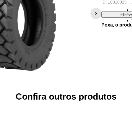
ID:
16010029
Info
Poxa, o prod
Confira outros produtos