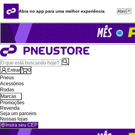
Quero revender
Blog
Abra no app para uma melhor experiência
Abrir
Whatsapp (16) 99764-8401
Televendas (47) 3046-2551
Entrar
0
Pneus
Acessórios
Rodas
Marcas
Promoções
Revenda
Seja um parceiro
Nossas lojas
Insira seu CEP