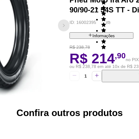
90/90-21 54S TT - D
ID:
16002395
(
0
)
Informações
R$ 238,78
R$ 214
,90
no PIX
ou R$ 238,78 em até 10x de R$ 23
Confira outros produtos