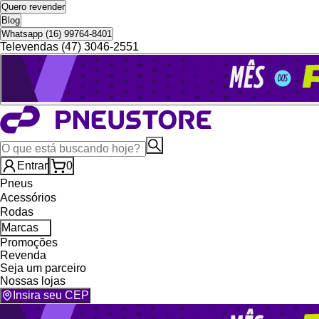
Quero revender
Blog
Whatsapp (16) 99764-8401
Televendas (47) 3046-2551
Entrar
0
Pneus
Acessórios
Rodas
Marcas
Promoções
Revenda
Seja um parceiro
Nossas lojas
Insira seu CEP