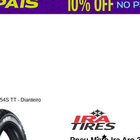
54S TT - Dianteiro
Pneu Moto Ira Aro 