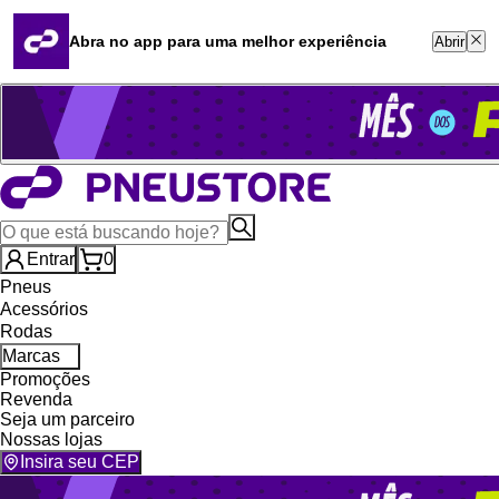
Quero revender
Blog
Abra no app para uma melhor experiência
Abrir
Whatsapp (16) 99764-8401
Televendas (47) 3046-2551
Entrar
0
Pneus
Acessórios
Rodas
Marcas
Promoções
Revenda
Seja um parceiro
Nossas lojas
Insira seu CEP