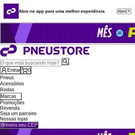
Quero revender
Blog
Abra no app para uma melhor experiência
Abrir
Whatsapp (16) 99764-8401
Televendas (47) 3046-2551
Entrar
0
Pneus
Acessórios
Rodas
Marcas
Promoções
Revenda
Seja um parceiro
Nossas lojas
Insira seu CEP