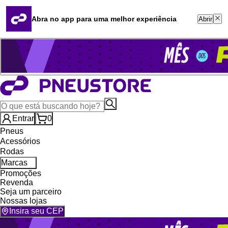
Quero revender
Blog
Abra no app para uma melhor experiência
Abrir
Whatsapp (16) 99764-8401
Televendas (47) 3046-2551
Entrar
0
Pneus
Acessórios
Rodas
Marcas
Promoções
Revenda
Seja um parceiro
Nossas lojas
Insira seu CEP